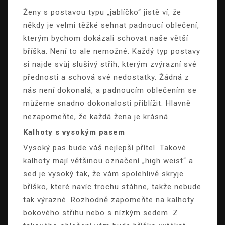
Ženy s postavou typu „jablíčko“ jistě ví, že
někdy je velmi těžké sehnat padnoucí oblečení,
kterým bychom dokázali schovat naše větší
bříška. Není to ale nemožné. Každý typ postavy
si najde svůj slušivý střih, kterým zvýrazní své
přednosti a schová své nedostatky. Žádná z
nás není dokonalá, a padnoucím oblečením se
můžeme snadno dokonalosti přiblížit. Hlavně
nezapomeňte, že každá žena je krásná.
Kalhoty s vysokým pasem
Vysoký pas bude váš nejlepší přítel. Takové
kalhoty mají většinou označení „high weist“ a
sed je vysoký tak, že vám spolehlivě skryje
bříško, které navíc trochu stáhne, takže nebude
tak výrazné. Rozhodně zapomeňte na kalhoty
bokového střihu nebo s nízkým sedem. Z