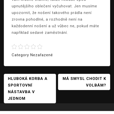
upnutějšího oblečení vyčuhovat. Jen musíme
upozornit, že nošení takového prádla není
zrovna pohodlné, a rozhodně není na
každodenní nošení a už vůbec ne, pokud máte
například sedavé zaměstnání.
Category Nezařazené
Navigace
HLUBOKÁ KORBA A
MÁ SMYSL CHODIT K
SPORTOVNÍ
VOLBÁM?
Pro
NÁSTAVBA V
Příspěvek
JEDNOM