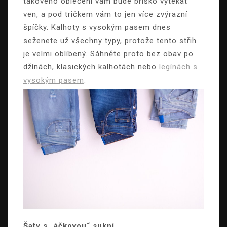
takového oblečení vám bude bříško vytékat
ven, a pod tričkem vám to jen více zvýrazní
špíčky. Kalhoty s vysokým pasem dnes
seženete už všechny typy, protože tento střih
je velmi oblíbený. Sáhněte proto bez obav po
džínách, klasických kalhotách nebo
legínách s
vysokým pasem
.
Šaty s „áčkovou“ sukní