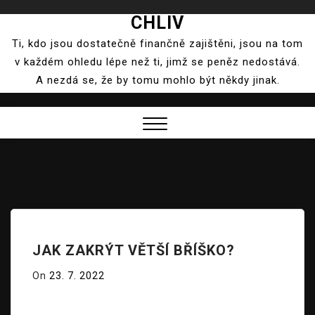
CHLIV
Skip
to
Ti, kdo jsou dostatečně finančně zajištěni, jsou na tom
content
v každém ohledu lépe než ti, jimž se peněz nedostává.
A nezdá se, že by tomu mohlo být někdy jinak.
Close
Menu
JAK ZAKRÝT VĚTŠÍ BŘÍŠKO?
On
23. 7. 2022