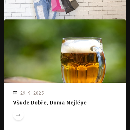
5. 11. 2025
Taška S Potiskem Jako Stylový Módní
Doplněk
29. 9. 2025
Všude Dobře, Doma Nejlépe
5. 11. 2025
Není Sklenice Jako Sklenice