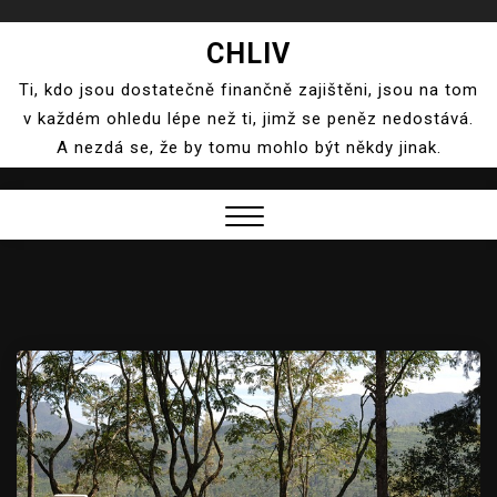
Skip
CHLIV
to
Ti, kdo jsou dostatečně finančně zajištěni, jsou na tom
content
v každém ohledu lépe než ti, jimž se peněz nedostává.
A nezdá se, že by tomu mohlo být někdy jinak.
Close
Menu