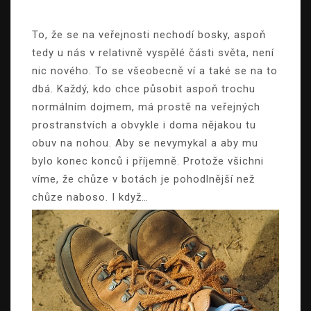
To, že se na veřejnosti nechodí bosky, aspoň
tedy u nás v relativně vyspělé části světa, není
nic nového. To se všeobecně ví a také se na to
dbá. Každý, kdo chce působit aspoň trochu
normálním dojmem, má prostě na veřejných
prostranstvích a obvykle i doma nějakou tu
obuv na nohou. Aby se nevymykal a aby mu
bylo konec konců i příjemně. Protože všichni
víme, že chůze v botách je pohodlnější než
chůze naboso. I když…