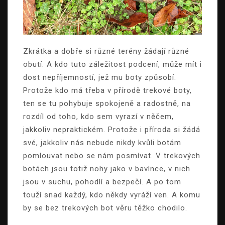
Zkrátka a dobře si různé terény žádají různé
obutí. A kdo tuto záležitost podcení, může mít i
dost nepříjemností, jež mu boty způsobí.
Protože kdo má třeba v přírodě
trekové boty
,
ten se tu pohybuje spokojeně a radostně, na
rozdíl od toho, kdo sem vyrazí v něčem,
jakkoliv nepraktickém. Protože i příroda si žádá
své, jakkoliv nás nebude nikdy kvůli botám
pomlouvat nebo se nám posmívat. V trekových
botách jsou totiž nohy jako v bavlnce, v nich
jsou v suchu, pohodlí a bezpečí. A po tom
touží snad každý, kdo někdy vyráží ven. A komu
by se bez trekových bot věru těžko chodilo.