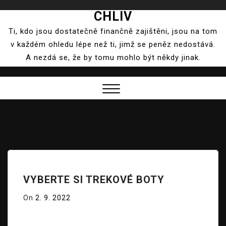
CHLIV
Skip
to
Ti, kdo jsou dostatečně finančně zajištěni, jsou na tom
content
v každém ohledu lépe než ti, jimž se peněz nedostává.
A nezdá se, že by tomu mohlo být někdy jinak.
Close
Menu
VYBERTE SI TREKOVÉ BOTY
On
2. 9. 2022