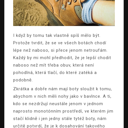
I když by tomu tak vlastně spíš mělo být.
Protože tvrdit, že se ve všech botách chodí
lépe než naboso, si přece jenom netroufám.
Každý by mi mohl předhodit, že je lepší chodit
naboso než mít třeba obuv, která není
pohodlná, která tlačí, do které zatéká a
podobně.
Zkrátka a dobře nám mají boty sloužit k tomu,
abychom v nich měli nohy jako v bavlnce. A ti,
kdo se nezdržují neustále jenom v jednom
naprosto monotónním prostředí, ve kterém jim
stačí klidně i jen jedny stále tytéž boty, nám
určitě potvrdí, že je k dosahování takového