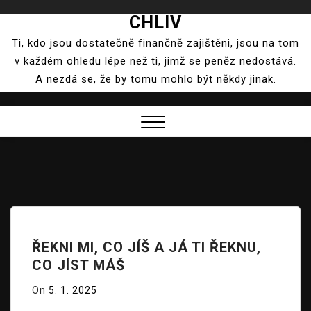
CHLIV
Skip
to
Ti, kdo jsou dostatečně finančně zajištěni, jsou na tom
content
v každém ohledu lépe než ti, jimž se peněz nedostává.
A nezdá se, že by tomu mohlo být někdy jinak.
Close
Menu
ŘEKNI MI, CO JÍŠ A JÁ TI ŘEKNU,
CO JÍST MÁŠ
On
5. 1. 2025