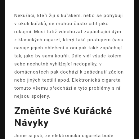
Nekuřáci, kteří žijí s kuřákem, nebo se pohybují
v okolí kuřáků, se mohou často cítit jako
rukojmí. Musí totiž vdechovat zapáchající dým
z klasických cigaret, který také postupem času
nasaje jejich oblečení a oni pak také zapáchají
tak, jako by sami kouřili. Dále vidí všude kolem
sebe nechutně vyhlížející nedopalky, v
domácnostech pak dochází k zašednutí záclon
nebo jiných textilií apod. Elektronická cigareta
tomuto všemu předchází a tyto problémy s ní
nejsou spojeny.
Změňte Své Kuřácké
Návyky
Jsme si jisti, že
elektronická cigareta
bude