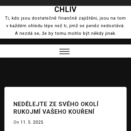
CHLIV
Skip
to
Ti, kdo jsou dostatečně finančně zajištěni, jsou na tom
content
v každém ohledu lépe než ti, jimž se peněz nedostává.
A nezdá se, že by tomu mohlo být někdy jinak.
Close
Menu
NEDĚLEJTE ZE SVÉHO OKOLÍ
RUKOJMÍ VAŠEHO KOUŘENÍ
On
11. 5. 2025