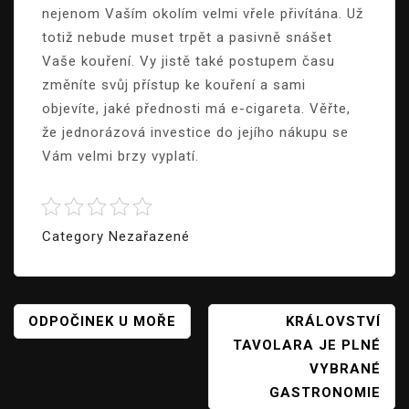
nejenom Vaším okolím velmi vřele přivítána. Už
totiž nebude muset trpět a pasivně snášet
Vaše kouření. Vy jistě také postupem času
změníte svůj přístup ke kouření a sami
objevíte, jaké přednosti má e-cigareta. Věřte,
že jednorázová investice do jejího nákupu se
Vám velmi brzy vyplatí.
Category Nezařazené
Navigace
ODPOČINEK U MOŘE
KRÁLOVSTVÍ
TAVOLARA JE PLNÉ
Pro
VYBRANÉ
Příspěvek
GASTRONOMIE