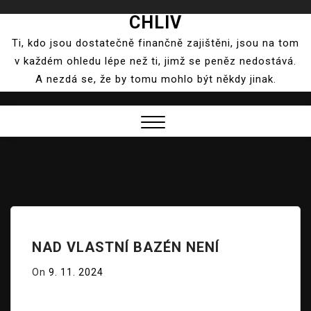
CHLIV
Skip
to
Ti, kdo jsou dostatečně finančně zajištěni, jsou na tom
content
v každém ohledu lépe než ti, jimž se peněz nedostává.
A nezdá se, že by tomu mohlo být někdy jinak.
Close
Menu
NAD VLASTNÍ BAZÉN NENÍ
On
9. 11. 2024