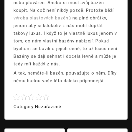
nebo plováren. Anebo si musí svůj bazén
koupit. Na což není nikdy pozdě. Protože běží
výroba plastových bazénů
na plné obrátky,
jenom aby si kdokoliv z nás mohl dopřát
takový luxus. I když to je vlastně luxus jenom v
tom, co nám vlastní bazény nabízejí. Pokud
bychom se bavili o jejich ceně, to už luxus není.
Bazény se dají sehnat i docela levně a může je
tedy mít každý z nás.
A tak, nemáte-li bazén, pouvažujte o něm. Díky
němu budou vaše léta daleko příjemnější.
Category Nezařazené