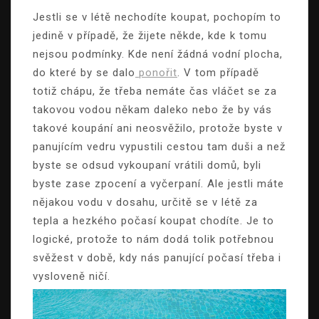
Jestli se v létě nechodíte koupat, pochopím to
jedině v případě, že žijete někde, kde k tomu
nejsou podmínky. Kde není žádná vodní plocha,
do které by se dalo
ponořit
. V tom případě
totiž chápu, že třeba nemáte čas vláčet se za
takovou vodou někam daleko nebo že by vás
takové koupání ani neosvěžilo, protože byste v
panujícím vedru vypustili cestou tam duši a než
byste se odsud vykoupaní vrátili domů, byli
byste zase zpocení a vyčerpaní.
Ale jestli máte
nějakou vodu v dosahu, určitě se v létě za
tepla a hezkého počasí koupat chodíte. Je to
logické, protože to nám dodá tolik potřebnou
svěžest v době, kdy nás panující počasí třeba i
vysloveně ničí.