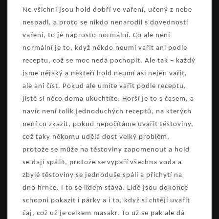
Ne všichni jsou hold dobří ve vaření, učený z nebe
nespadl, a proto se nikdo nenarodil s dovedností
vaření, to je naprosto normální. Co ale není
normální je to, když někdo neumí vařit ani podle
receptu, což se moc nedá pochopit. Ale tak – každý
jsme nějaký a někteří hold neumí asi nejen vařit,
ale ani číst. Pokud ale umíte vařit podle receptu,
jistě si něco doma ukuchtíte. Horší je to s časem, a
navíc není tolik jednoduchých receptů, na kterých
není co zkazit, pokud nepočítáme uvařit těstoviny,
což taky někomu udělá dost velký problém,
protože se může na těstoviny zapomenout a hold
se dají spálit, protože se vypaří všechna voda a
zbylé těstoviny se jednoduše spálí a přichytí na
dno hrnce. I to se lidem stává. Lidé jsou dokonce
schopni pokazit i párky a i to, když si chtějí uvařit
čaj, což už je celkem masakr. To už se pak ale dá