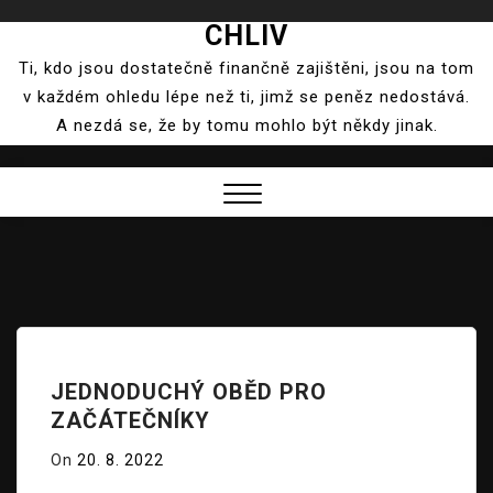
CHLIV
Skip
to
Ti, kdo jsou dostatečně finančně zajištěni, jsou na tom
content
v každém ohledu lépe než ti, jimž se peněz nedostává.
A nezdá se, že by tomu mohlo být někdy jinak.
Close
Menu
JEDNODUCHÝ OBĚD PRO
ZAČÁTEČNÍKY
On
20. 8. 2022