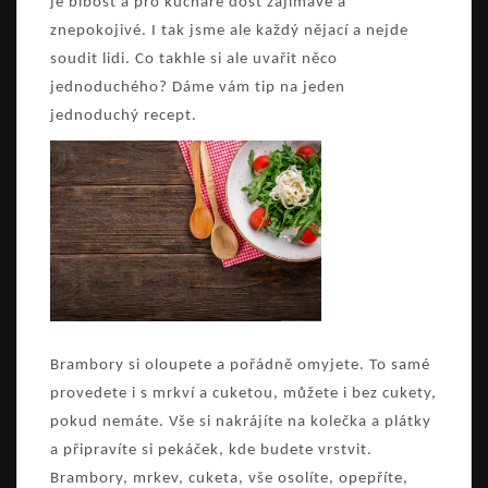
je blbost a pro kuchaře dost zajímavé a
znepokojivé. I tak jsme ale každý nějací a nejde
soudit lidi. Co takhle si ale uvařit něco
jednoduchého? Dáme vám tip na jeden
jednoduchý recept.
Brambory si oloupete a pořádně omyjete. To samé
provedete i s mrkví a cuketou, můžete i bez cukety,
pokud nemáte. Vše si nakrájíte na kolečka a plátky
a připravíte si pekáček, kde budete vrstvit.
Brambory, mrkev, cuketa, vše osolíte, opepříte,