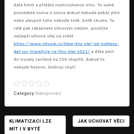
dáte kmín a přidáte nastrouhanou nivu. To samé
provedete znova a znova dokud nebude pekáč plný
nebo alespoň toho nebude tolik, kolik chcete. To
celé pak zakápnete olivovým olejem, použijte
nejlepší olivový olej na světě
https://www.olivum.cz/blog/bio-olej-od-nobleza-
del-sur-triumfuje-ve-flos-olei-2021/
a dáte péct
do trouby zavřené na 250 stupňů, dokud to
nebude hotovo. Dobrou chuť!
Category
Nakupování
Navigace
KLIMATIZACI LZE
JAK UCHOVAT VĚCI
MÍT I V BYTĚ
Pro