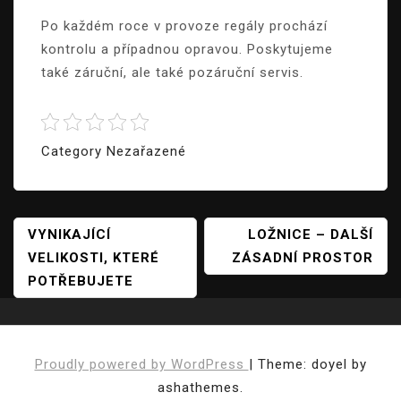
Po každém roce v provoze
regály
prochází
kontrolu a případnou opravou. Poskytujeme
také záruční, ale také pozáruční servis.
Category Nezařazené
Navigace
VYNIKAJÍCÍ
LOŽNICE – DALŠÍ
VELIKOSTI, KTERÉ
ZÁSADNÍ PROSTOR
Pro
POTŘEBUJETE
Příspěvek
Proudly powered by WordPress
|
Theme: doyel by
ashathemes.