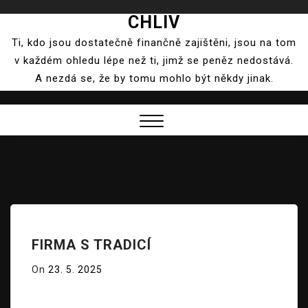
CHLIV
Skip
to
Ti, kdo jsou dostatečně finančně zajištěni, jsou na tom
content
v každém ohledu lépe než ti, jimž se peněz nedostává.
A nezdá se, že by tomu mohlo být někdy jinak.
Close
Menu
FIRMA S TRADICÍ
On
23. 5. 2025