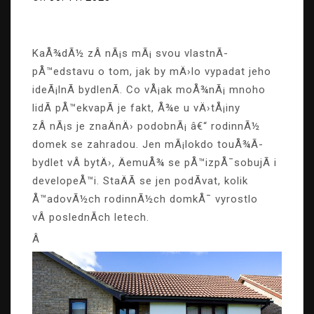
KaÅ¾dÃ½ zÂ nÃ¡s mÃ¡ svou vlastnÃ­
pÅ™edstavu o tom, jak by mÄ›lo vypadat jeho
ideÃ¡lnÃ­ bydlenÃ­. Co vÅ¡ak moÅ¾nÃ¡ mnoho
lidÃ­ pÅ™ekvapÃ­ je fakt, Å¾e u vÄ›tÅ¡iny
zÂ nÃ¡s je znaÄnÄ› podobnÃ¡ â€“ rodinnÃ½
domek se zahradou. Jen mÃ¡lokdo touÅ¾Ã­
bydlet vÂ bytÄ›, ÄemuÅ¾ se pÅ™izpÅ¯sobujÃ­ i
developeÅ™i. StaÄÃ­ se jen podÃ­vat, kolik
Å™adovÃ½ch rodinnÃ½ch domkÅ¯ vyrostlo
vÂ poslednÃ­ch letech.
Â