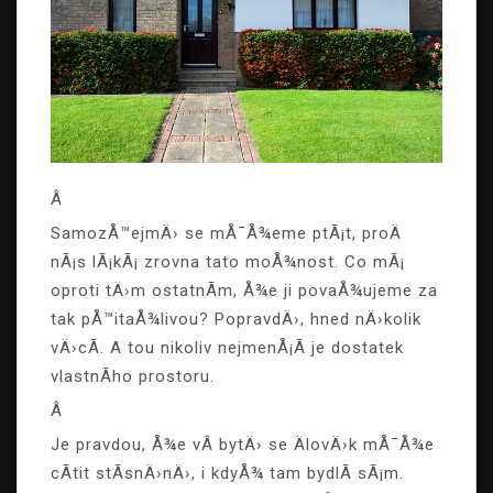
Â
SamozÅ™ejmÄ› se mÅ¯Å¾eme ptÃ¡t, proÄ
nÃ¡s lÃ¡kÃ¡ zrovna tato moÅ¾nost. Co mÃ¡
oproti tÄ›m ostatnÃ­m, Å¾e ji povaÅ¾ujeme za
tak pÅ™itaÅ¾livou? PopravdÄ›, hned nÄ›kolik
vÄ›cÃ­. A tou nikoliv nejmenÅ¡Ã­ je dostatek
vlastnÃ­ho prostoru.
Â
Je pravdou, Å¾e vÂ bytÄ› se ÄlovÄ›k mÅ¯Å¾e
cÃ­tit stÃ­snÄ›nÄ›, i kdyÅ¾ tam bydlÃ­ sÃ¡m.