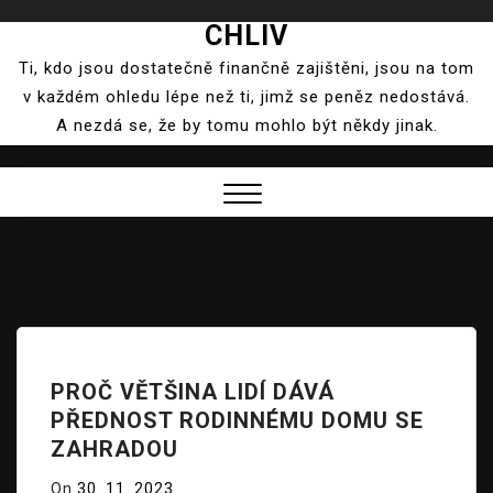
CHLIV
Skip
to
Ti, kdo jsou dostatečně finančně zajištěni, jsou na tom
content
v každém ohledu lépe než ti, jimž se peněz nedostává.
A nezdá se, že by tomu mohlo být někdy jinak.
Close
Menu
PROČ VĚTŠINA LIDÍ DÁVÁ
PŘEDNOST RODINNÉMU DOMU SE
ZAHRADOU
On
30. 11. 2023