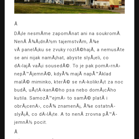
Â
DÃ¡le nesmÃ­me zapomÃ­nat ani na soukromÃ­.
NenÃ­ Å¾Ã¡dnÃ½m tajemstvÃ­m, Å¾e
vÂ panelÃ¡ku se zvuky rozlÃ©hajÃ­, a nemusÃ­te
se ani nijak namÃ¡hat, abyste slyÅ¡eli, co
dÄ›lajÃ­ vaÅ¡i sousedÃ©. To je pak pomÄ›rnÄ›
nepÅ™Ã­jemnÃ©, kdyÅ¾ majÃ­ napÅ™Ã­klad
malÃ© miminko, kterÃ© se nÄ›kolikrÃ¡t za noc
budÃ­, uÅ¡tÄ›kanÃ©ho psa nebo domÃ¡cÃ­ho
kutila. SamozÅ™ejmÄ› to samÃ© platÃ­ i
obrÃ¡cenÄ›, coÅ¾ znamenÃ¡, Å¾e ostatnÃ­
slyÅ¡Ã­, co dÄ›lÃ¡te. A to nenÃ­ zrovna pÅ™Ã­
jemnÃ½ pocit.
Â