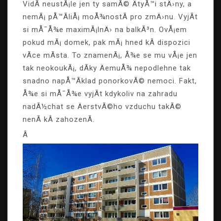
VidÃ­ neustÃ¡le jen ty samÃ© ÄtyÅ™i stÄ›ny, a
nemÃ¡ pÅ™Ã­liÅ¡ moÅ¾nostÃ­ pro zmÄ›nu. VyjÃ­t
si mÅ¯Å¾e maximÃ¡lnÄ› na balkÃ³n. OvÅ¡em
pokud mÃ¡ domek, pak mÃ¡ hned kÂ dispozici
vÃ­ce mÃ­sta. To znamenÃ¡, Å¾e se mu vÅ¡e jen
tak neokoukÃ¡, dÃ­ky ÄemuÅ¾ nepodlehne tak
snadno napÅ™Ã­klad ponorkovÃ© nemoci. Fakt,
Å¾e si mÅ¯Å¾e vyjÃ­t kdykoliv na zahradu
nadÃ½chat se ÄerstvÃ©ho vzduchu takÃ©
nenÃ­ kÂ zahozenÃ­.
Â