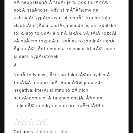
VÂ neposlednÃ­ Å™adÄ› je tu pocit urÄitÃ©
sobÄ›staÄnosti, kdy si mÅ¯Å¾eme na
zahradÄ› vypÄ›stovat alespoÅˆ trochu toho
vlastnÃ­ho jÃ­dla. JistÄ›, nebude jej ani zdaleka
tolik, aby to udÄ›lalo nÄ›jakÃ½ vÄ›tÅ¡Ã­ rozdÃ­l
vÂ naÅ¡em rozpoÄtu, avÅ¡ak rozhodnÄ› nenÃ­
Å¡patnÃ© jÃ­st ovoce a zeleninu, kterÃ© jsme
si sami vypÄ›stovali.
Â
NenÃ­ tedy divu, Å¾e po takovÃ©m bydlenÃ­
touÅ¾Ã­ mnoho lidÃ­. BohuÅ¾el jsou zde i
negativa, kterÃ¡ si mnoho zÂ nich
neuvÄ›domuje. A ta znamenajÃ­, Å¾e ani
rodinnÃ© domky nejsou pro kaÅ¾dÃ©ho.
Category
Zahrada a dům